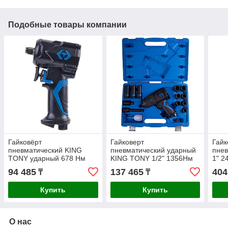
Подобные товары компании
Гайковёрт
Гайковерт
Гай
пневматический KING
пневматический ударный
пнев
TONY ударный 678 Нм
KING TONY 1/2" 1356Нм
1" 2
33431-050
15шт. 44803AMP
94 485
137 465
404
₸
₸
Купить
Купить
О нас