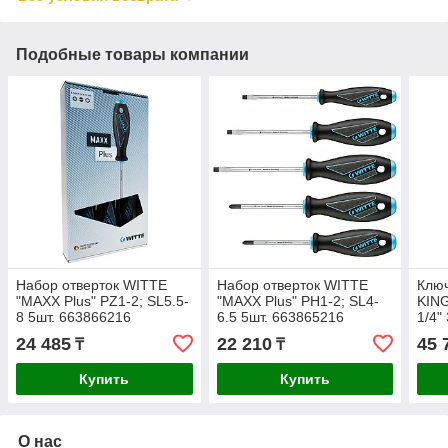
Подобные товары компании
Набор отверток WITTE
Набор отверток WITTE
Клю
"MAXX Plus" PZ1-2; SL5.5-
"MAXX Plus" PH1-2; SL4-
KIN
8 5шт. 663866216
6.5 5шт. 663865216
1/4"
24 485
22 210
45 
₸
₸
Купить
Купить
О нас