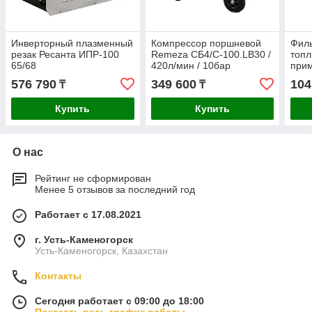
Инверторный плазменный
Компрессор поршневой
Филь
резак Ресанта ИПР-100
Remeza СБ4/С-100.LB30 /
топл
65/68
420л/мин / 10бар
прим
F00
576 790
349 600
104
₸
₸
Купить
Купить
О нас
Рейтинг не сформирован
Менее 5 отзывов за последний год
Работает с 17.08.2021
г. Усть-Каменогорск
Усть-Каменогорск, Казахстан
Контакты
Сегодня работает с 09:00 до 18:00