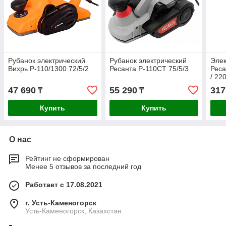
Рубанок электрический
Рубанок электрический
Элек
Вихрь Р-110/1300 72/5/2
Ресанта Р-110СТ 75/5/3
Реса
/ 22
47 690
55 290
317
₸
₸
Купить
Купить
О нас
Рейтинг не сформирован
Менее 5 отзывов за последний год
Работает с 17.08.2021
г. Усть-Каменогорск
Усть-Каменогорск, Казахстан