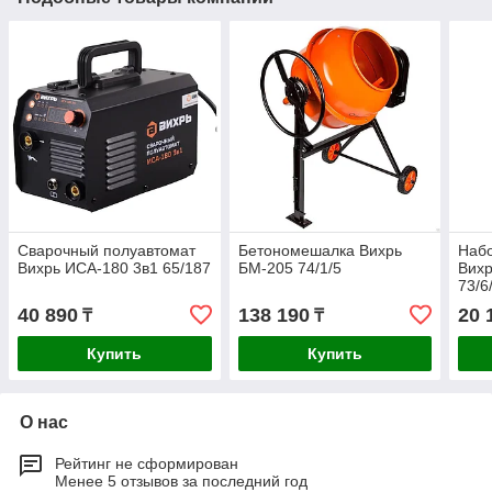
Сварочный полуавтомат
Бетономешалка Вихрь
Набо
Вихрь ИСА-180 3в1 65/187
БМ-205 74/1/5
Вихр
73/6
40 890
138 190
20 
₸
₸
Купить
Купить
О нас
Рейтинг не сформирован
Менее 5 отзывов за последний год