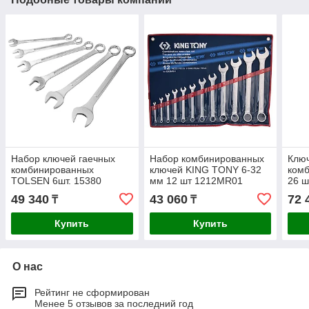
Набор ключей гаечных
Набор комбинированных
Клю
комбинированных
ключей KING TONY 6-32
ком
TOLSEN 6шт. 15380
мм 12 шт 1212MR01
26 ш
158
49 340
43 060
72 
₸
₸
Купить
Купить
О нас
Рейтинг не сформирован
Менее 5 отзывов за последний год