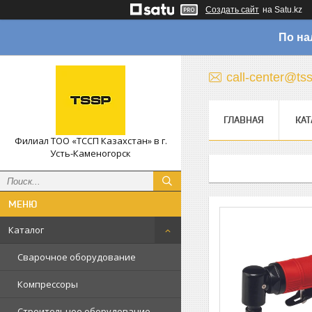
Создать сайт
на Satu.kz
По на
call-center@ts
ГЛАВНАЯ
КАТ
Филиал ТОО «ТССП Казахстан» в г.
Усть-Каменогорск
Каталог
Сварочное оборудование
Компрессоры
Строительное оборудование