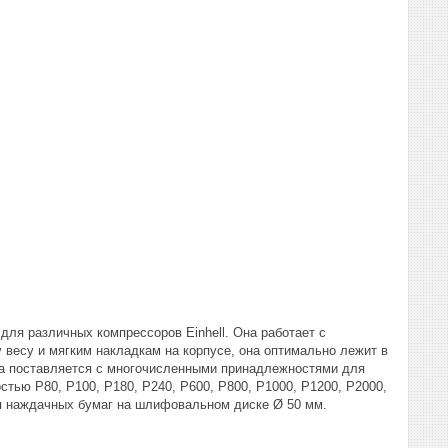
для различных компрессоров Einhell. Она работает с
 весу и мягким накладкам на корпусе, она оптимально лежит в
на поставляется с многочисленными принадлежностями для
тью P80, P100, P180, P240, P600, P800, P1000, P1200, P2000,
ия наждачных бумаг на шлифовальном диске Ø 50 мм.