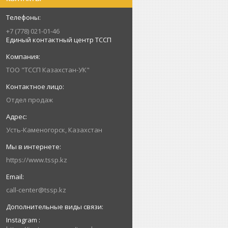
+7 (778) 021-01-46
Единый контактный центр ТССП
ТОО "ТССП Казахстан-УК"
Отдел продаж
Усть-Каменогорск, Казахстан
https://www.tssp.kz
call-center@tssp.kz
Instagram