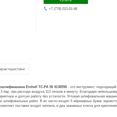
Купить
+7 (778) 021-01-46
арактеристики
ошлифмашина Einhell TC-PA 50 4138550
- это инструмент, подходящий 
3 бар, при расходе воздуха 113 литров в минуту. Благодаря небольшому
 приятную и долгую работу без усталости. Угловая шлифовальная маши
 шлифовальных работ. В их число входят 5 абразивных бумаг зернистос
в комплект поставки входят ниппель и два зажимных ключа для креплен