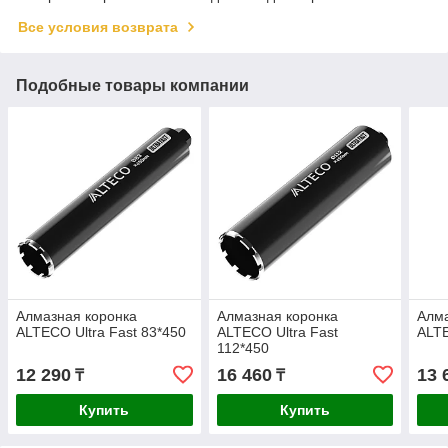
Все условия возврата
Подобные товары компании
Алмазная коронка
Алмазная коронка
Алма
ALTECO Ultra Fast 83*450
ALTECO Ultra Fast
ALT
112*450
12 290
16 460
13 
₸
₸
Купить
Купить