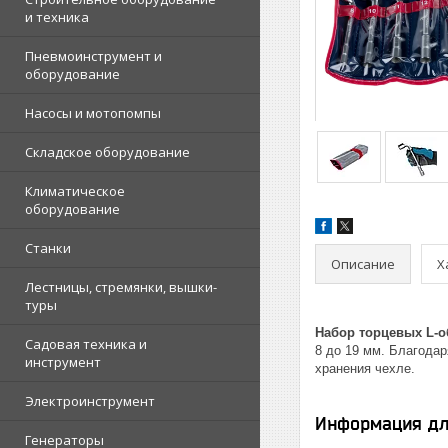
и техника
Пневмоинструмент и
оборудование
Насосы и мотопомпы
Складское оборудование
Климатическое
оборудование
Станки
Описание
Х
Лестницы, стремянки, вышки-
туры
Набор торцевых L-о
Садовая техника и
8 до 19 мм. Благода
инструмент
хранения чехле.
Электроинструмент
Информация дл
Генераторы