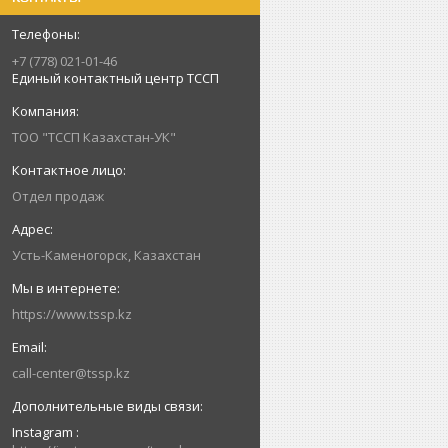
+7 (778) 021-01-46
Единый контактный центр ТССП
ТОО "ТССП Казахстан-УК"
Отдел продаж
Усть-Каменогорск, Казахстан
https://www.tssp.kz
call-center@tssp.kz
Instagram