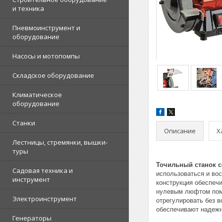
и техника
Пневмоинструмент и
оборудование
Насосы и мотопомпы
Складское оборудование
Климатическое
оборудование
Станки
Описание
Х
Лестницы, стремянки, вышки-
туры
Точильный станок се
Садовая техника и
использоваться и во
инструмент
конструкция обеспеч
нулевым люфтом помо
Электроинструмент
отрегулировать без 
обеспечивают надежн
Генераторы