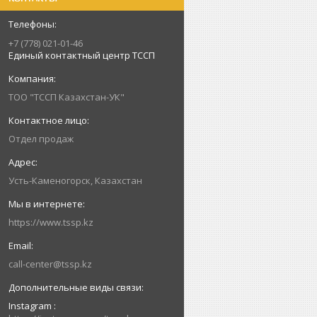
+7 (778) 021-01-46
Единый контактный центр ТССП
ТОО "ТССП Казахстан-УК"
Отдел продаж
Усть-Каменогорск, Казахстан
https://www.tssp.kz
call-center@tssp.kz
Instagram