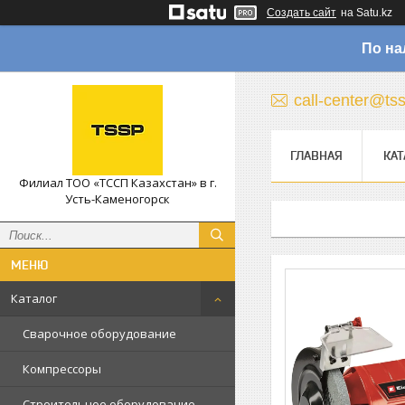
Создать сайт
на Satu.kz
По на
call-center@ts
ГЛАВНАЯ
КАТ
Филиал ТОО «ТССП Казахстан» в г.
Усть-Каменогорск
Каталог
Сварочное оборудование
Компрессоры
Строительное оборудование