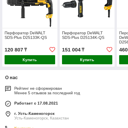
Перфоратор DeWALT
Перфоратор DeWALT
Пер
SDS-Plus D25133K-QS
SDS-Plus D25134K-QS
DeW
D25
120 807
151 004
460
₸
₸
Купить
Купить
О нас
Рейтинг не сформирован
Менее 5 отзывов за последний год
Работает с 17.08.2021
г. Усть-Каменогорск
Усть-Каменогорск, Казахстан