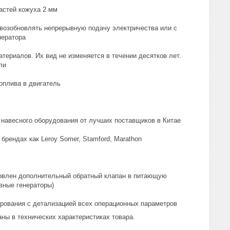
астей кожуха 2 мм
 возобновлять непрерывную подачу электричества или с
нератора
ериалов. Их вид не изменяется в течении десятков лет.
ли
оплива в двигатель
 навесного оборудования от лучших поставщиков в Китае
рендах как Leroy Somer, Stamford, Marathon
новлен дополнительный обратный клапан в питающую
вные генераторы)
ирования с детализацией всех операционных параметров
ны в технических характеристиках товара.