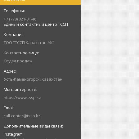
+7 (778) 021-01-46
Единый контактный центр ТССП
ТОО "ТССП Казахстан-УК"
Отдел продаж
Усть-Каменогорск, Казахстан
https://www.tssp.kz
call-center@tssp.kz
Instagram