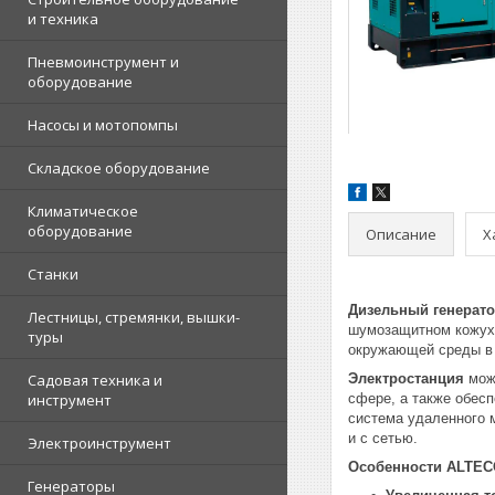
и техника
Пневмоинструмент и
оборудование
Насосы и мотопомпы
Складское оборудование
Климатическое
оборудование
Описание
Х
Станки
Дизельный генерат
Лестницы, стремянки, вышки-
шумозащитном кожухе
туры
окружающей среды в 
Садовая техника и
Электростанция
може
инструмент
сфере, а также обес
система удаленного 
и с сетью.
Электроинструмент
Особенности ALTEC
Генераторы