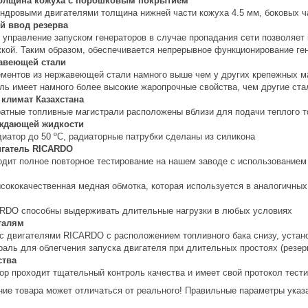
олщина кожуха с порошковым покрытием
индровыми двигателями толщина нижней части кожуха 4.5 мм, боковых ч
й ввод резерва
 управление запуском генераторов в случае пропадания сети позволяет
кой. Таким образом, обеспечивается непрерывное функционирование ге
авеющей стали
ментов из нержавеющей стали намного выше чем у других крепежных мат
ь имеет намного более высокие жаропрочные свойства, чем другие ста
 климат Казахстана
атные топливные магистрали расположены вблизи для подачи теплого т
аждающей жидкости
диатор до 50 ºС, радиаторные патрубки сделаны из силикона
игатель RICARDO
одит полное повторное тестирование на нашем заводе с использованием
ококачественная медная обмотка, которая используется в аналогичных б
RDO способны выдерживать длительные нагрузки в любых условиях
талям
 с двигателями RICARDO с расположением топливного бака снизу, уста
раль для облегчения запуска двигателя при длительных простоях (резер
ства
ор проходит тщательный контроль качества и имеет свой протокол тест
ие товара может отличаться от реального! Правильные параметры указа