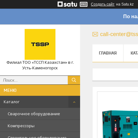
Создать сайт
на Satu.kz
По на
call-center@ts
ГЛАВНАЯ
КАТ
Филиал ТОО «ТССП Казахстан» в г.
Усть-Каменогорск
Каталог
Сварочное оборудование
Компрессоры
Строительное оборудование