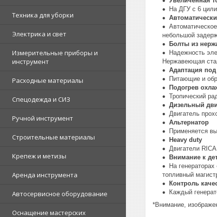
Увеличенная т
На ДГУ с 6 цил
Техника для уборки
Автоматически
Автоматическое
Электрика и свет
небольшой задерж
Болты из нерж
Измерительные приборы и
Надежность эле
инструмент
Нержавеющая стал
Адаптация под
Питающие и обр
Расходные материалы
Подогрев охл
Тропический ра
Спецодежда и СИЗ
Дизельный дв
Двигатель прох
Ручной инструмент
Альтернатор
Применяется выс
Строительные материалы
Heavy duty
Двигатели RICA
Крепеж и метизы
Внимание к де
На генераторах
Аренда инструмента
топливный магист
Контроль каче
Каждый генерат
Автосервисное оборудование
*Внимание, изображен
Оснащение мастерских