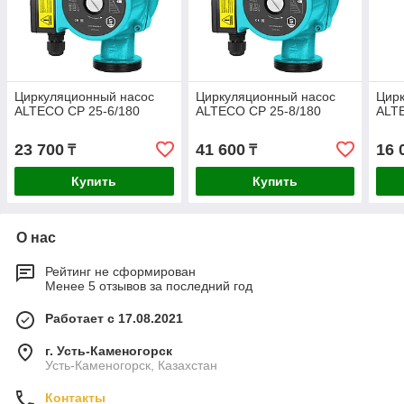
Циркуляционный насос
Циркуляционный насос
Цир
ALTECO CP 25-6/180
ALTECO CP 25-8/180
ALT
23 700
41 600
16 
₸
₸
Купить
Купить
О нас
Рейтинг не сформирован
Менее 5 отзывов за последний год
Работает с 17.08.2021
г. Усть-Каменогорск
Усть-Каменогорск, Казахстан
Контакты