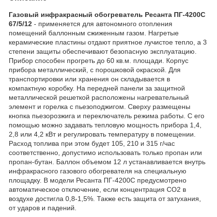
Газовый инфракрасный обогреватель Ресанта ПГ-4200С
67/5/12
- применяется для автономного отопления
помещений баллонным сжиженным газом. Нагретые
керамические пластины отдают приятное лучистое тепло, а 3
степени защиты обеспечивают безопасную эксплуатацию.
Прибор способен прогреть до 60 кв.м. площади. Корпус
прибора металлический, с порошковой окраской. Для
транспортировки или хранения он складывается в
компактную коробку. На передней панели за защитной
металлической решеткой расположены нагревательный
элемент и горелка с пьезоподжигом. Сверху размещены
кнопка пьезорозжига и переключатель режима работы. С его
помощью можно задавать тепловую мощность прибора 1,4,
2,8 или 4,2 кВт и регулировать температуру в помещении.
Расход топлива при этом будет 105, 210 и 315 г/час
соответственно, допустимо использовать только пропан или
пропан-бутан. Баллон объемом 12 л устанавливается внутрь
инфракрасного газового обогревателя на специальную
площадку. В модели Ресанта ПГ-4200С предусмотрено
автоматическое отключение, если концентрация СО2 в
воздухе достигла 0,8-1,5%. Также есть защита от затухания,
от ударов и падений.