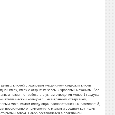
 гаечных ключей с храповым механизмом содержит ключи
идной ключ, ключ с открытым зевом и храповый механизм. Все
анизм позволяет работать с углом отведения менее 1 градуса.
 биметаллическим кольцом с шестигранным отверстием,
раповым механизмом следующих распространенных размеров: 8,
ы для прецизионного применения с малым и средним крутящим
открытым зевом. Набор поставляется в практичном