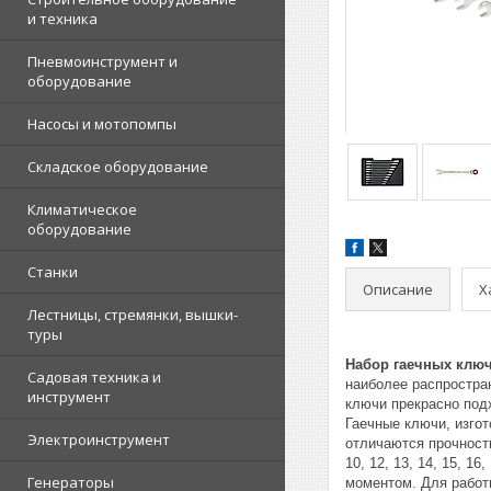
и техника
Пневмоинструмент и
оборудование
Насосы и мотопомпы
Складское оборудование
Климатическое
оборудование
Станки
Описание
Х
Лестницы, стремянки, вышки-
туры
Набор гаечных ключ
Садовая техника и
наиболее распростра
инструмент
ключи прекрасно подх
Гаечные ключи, изго
Электроинструмент
отличаются прочност
10, 12, 13, 14, 15, 
Генераторы
моментом. Для работ