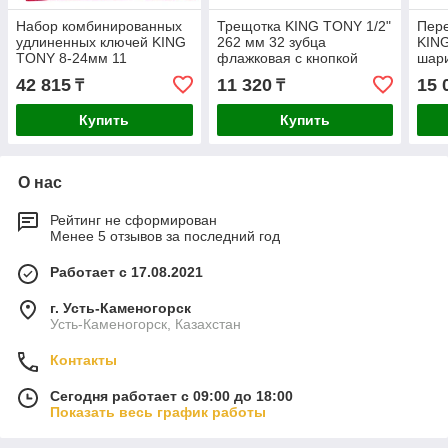
Набор комбинированных
Трещотка KING TONY 1/2"
Пер
удлиненных ключей KING
262 мм 32 зубца
KING
TONY 8-24мм 11
флажковая с кнопкой
шар
предметов 12A1MRN
4771-10GR
886
42 815
11 320
15 
₸
₸
Купить
Купить
О нас
Рейтинг не сформирован
Менее 5 отзывов за последний год
Работает с 17.08.2021
г. Усть-Каменогорск
Усть-Каменогорск, Казахстан
Контакты
Сегодня работает с 09:00 до 18:00
Показать весь график работы