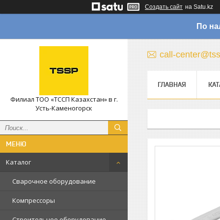
Создать сайт
на Satu.kz
По на
call-center@ts
ГЛАВНАЯ
КАТ
Филиал ТОО «ТССП Казахстан» в г.
Усть-Каменогорск
Каталог
Сварочное оборудование
Компрессоры
Строительное оборудование