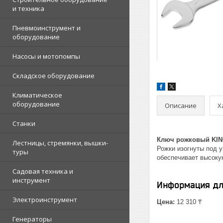
и техника
Пневмоинструмент и
оборудование
Насосы и мотопомпы
Складское оборудование
Климатическое
оборудование
Описание
Х
Станки
Ключ рожковый KING
Лестницы, стремянки, вышки-
Рожки изогнуты под 
туры
обеспечивает высокую
Садовая техника и
инструмент
Информация дл
Электроинструмент
Цена:
12 310 ₸
Генераторы