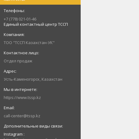
+7 (778) 021-01-46
Единый контактный центр ТССП
ТОО "ТССП Казахстан-УК"
Отдел продаж
Усть-Каменогорск, Казахстан
https://www.tssp.kz
call-center@tssp.kz
Instagram