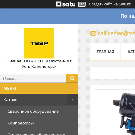
Создать сайт
на Satu.kz
По на
call-center@ts
ГЛАВНАЯ
КАТ
Филиал ТОО «ТССП Казахстан» в г.
Усть-Каменогорск
Каталог
Сварочное оборудование
Компрессоры
Строительное оборудование