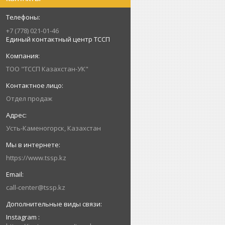
+7 (778) 021-01-46
Единый контактный центр ТССП
ТОО "ТССП Казахстан-УК"
Отдел продаж
Усть-Каменогорск, Казахстан
https://www.tssp.kz
call-center@tssp.kz
Instagram