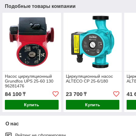
Подобные товары компании
Насос циркуляционный
Циркуляционный насос
Цир
Grundfos UPS 25-60 130
ALTECO CP 25-6/180
ALT
96281476
84 100
23 700
41 
₸
₸
Купить
Купить
О нас
Рейтинг не сформирован