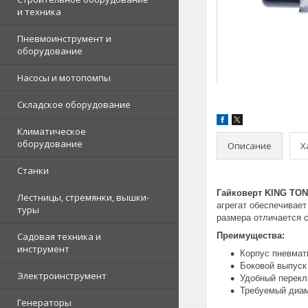
и техника
Пневмоинструмент и
оборудование
Насосы и мотопомпы
Складское оборудование
Климатическое
оборудование
Описание
Х
Станки
Гайковерт KING TON
Лестницы, стремянки, вышки-
агрегат обеспечивае
туры
размера отличается с
Садовая техника и
Преимущества:
инструмент
Корпус пневмат
Боковой выпуск
Электроинструмент
Удобный перекл
Требуемый диам
Генераторы