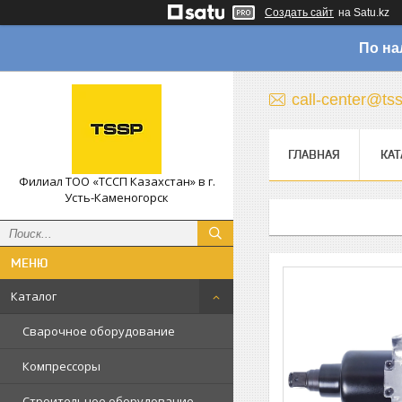
Создать сайт
на Satu.kz
По на
call-center@ts
ГЛАВНАЯ
КАТ
Филиал ТОО «ТССП Казахстан» в г.
Усть-Каменогорск
Каталог
Сварочное оборудование
Компрессоры
Строительное оборудование