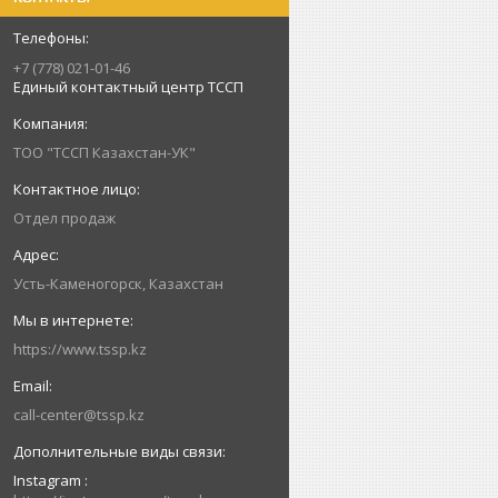
+7 (778) 021-01-46
Единый контактный центр ТССП
ТОО "ТССП Казахстан-УК"
Отдел продаж
Усть-Каменогорск, Казахстан
https://www.tssp.kz
call-center@tssp.kz
Instagram