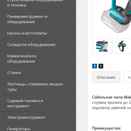
и техника
Пневмоинструмент и
оборудование
Насосы и мотопомпы
Складское оборудование
Климатическое
оборудование
Станки
Описание
Х
Лестницы, стремянки, вышки-
туры
Сабельная пила Mak
Садовая техника и
глубина пропила до 
инструмент
подсветку рабочей зо
Электроинструмент
Генераторы
Преимущества: