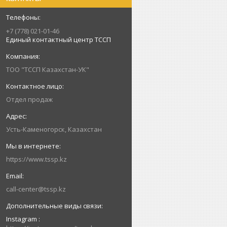
+7 (778) 021-01-46
Единый контактный центр ТССП
ТОО "ТССП Казахстан-УК"
Отдел продаж
Усть-Каменогорск, Казахстан
https://www.tssp.kz
call-center@tssp.kz
Instagram