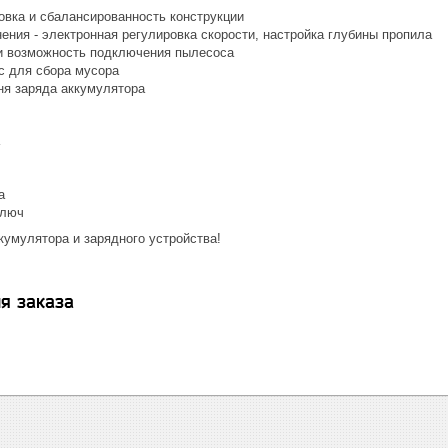
овка и сбалансированность конструкции
ения - электронная регулировка скорости, настройка глубины пропила
и возможность подключения пылесоса
с для сбора мусора
ня заряда аккумулятора
а
ключ
кумулятора и зарядного устройства!
я заказа