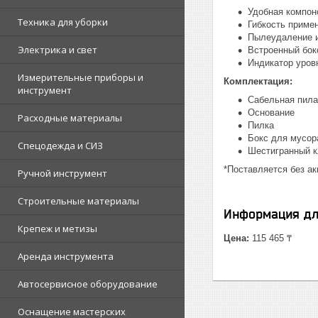
Удобная компон
Техника для уборки
Гибкость примен
Пылеудаление 
Электрика и свет
Встроенный бок
Индикатор уров
Измерительные приборы и
Комплектация:
инструмент
Сабельная пила
Основание
Расходные материалы
Пилка
Бокс для мусор
Спецодежда и СИЗ
Шестигранный 
*Поставляется без ак
Ручной инструмент
Строительные материалы
Информация дл
Крепеж и метизы
Цена:
115 465 ₸
Аренда инструмента
Автосервисное оборудование
Оснащение мастерских