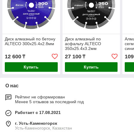
Диск алмазный по бетону
Диск алмазный по
Алма
ALTECO 300x25.4x2.8мм
асфальту ALTECO
сегм
350x25.4x3.2мм
сини
12 600
27 100
109
₸
₸
Купить
Купить
О нас
Рейтинг не сформирован
Менее 5 отзывов за последний год
Работает с 17.08.2021
г. Усть-Каменогорск
Усть-Каменогорск, Казахстан