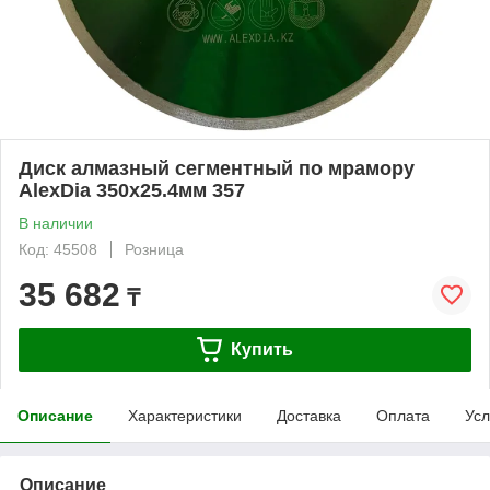
Диск алмазный сегментный по мрамору
AlexDia 350х25.4мм 357
В наличии
Код: 45508
Розница
35 682
₸
Купить
Описание
Характеристики
Доставка
Оплата
Усл
Описание