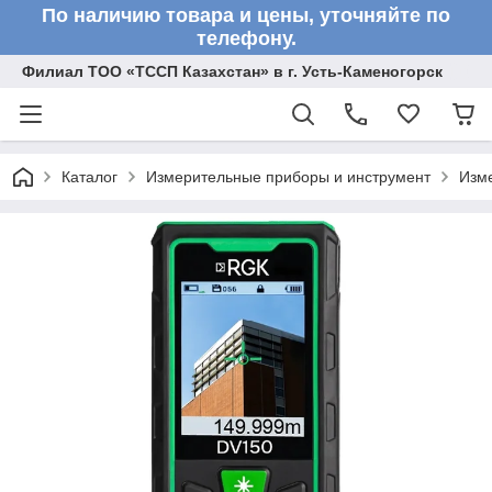
По наличию товара и цены, уточняйте по
телефону.
Филиал ТОО «ТССП Казахстан» в г. Усть-Каменогорск
Каталог
Измерительные приборы и инструмент
Изм