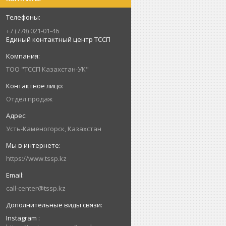
+7 (778) 021-01-46
Единый контактный центр ТССП
ТОО "ТССП Казахстан-УК"
Отдел продаж
Усть-Каменогорск, Казахстан
https://www.tssp.kz
call-center@tssp.kz
Instagram