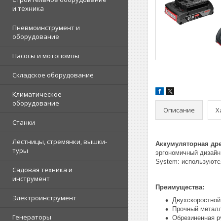
и техника
Пневмоинструмент и
оборудование
Насосы и мотопомпы
Складское оборудование
Климатическое
оборудование
Описание
Х
Станки
Лестницы, стремянки, вышки-
Аккумуляторная дрел
туры
эргономичный дизайн
System: используютс
Садовая техника и
инструмент
Преимущества:
Электроинструмент
Двухскоростной
Прочный металл
Генераторы
Обрезиненная р