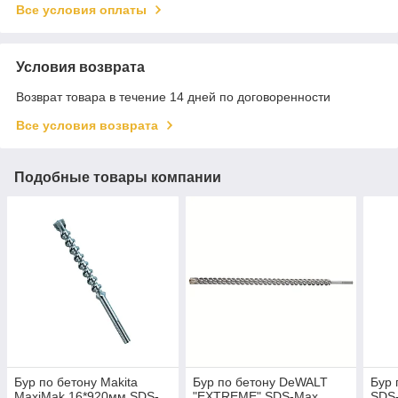
Все условия оплаты
Условия возврата
Возврат товара в течение 14 дней по договоренности
Все условия возврата
Подобные товары компании
Бур по бетону Makita
Бур по бетону DeWALT
Бур 
MaxiMak 16*920мм SDS-
"EXTREME" SDS-Max
SDS