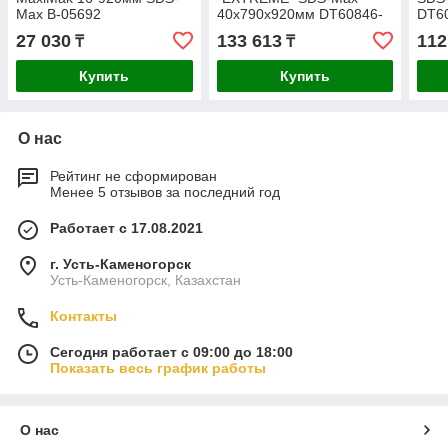
Max B-05692
40х790х920мм DT60846-
DT6
QZ
27 030
133 613
112
₸
₸
Купить
Купить
О нас
Рейтинг не сформирован
Менее 5 отзывов за последний год
Работает с 17.08.2021
г. Усть-Каменогорск
Усть-Каменогорск, Казахстан
Контакты
Сегодня работает с 09:00 до 18:00
Показать весь график работы
О нас