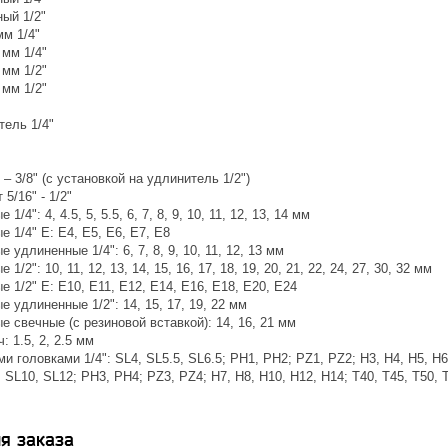
ый 1/2"
мм 1/4"
 мм 1/4"
 мм 1/2"
 мм 1/2"
тель 1/4"
 – 3/8" (с установкой на удлинитель 1/2")
5/16" - 1/2"
1/4": 4, 4.5, 5, 5.5, 6, 7, 8, 9, 10, 11, 12, 13, 14 мм
е 1/4" Е: Е4, Е5, Е6, Е7, Е8
 удлиненные 1/4": 6, 7, 8, 9, 10, 11, 12, 13 мм
1/2": 10, 11, 12, 13, 14, 15, 16, 17, 18, 19, 20, 21, 22, 24, 27, 30, 32 мм
е 1/2" Е: Е10, Е11, Е12, Е14, Е16, Е18, Е20, Е24
е удлиненные 1/2": 14, 15, 17, 19, 22 мм
е свечные (с резиновой вставкой): 14, 16, 21 мм
 1.5, 2, 2.5 мм
и головками 1/4": SL4, SL5.5, SL6.5; PH1, PH2; PZ1, PZ2; H3, H4, H5, H6;
, SL10, SL12; PH3, PH4; PZ3, PZ4; H7, H8, H10, H12, Н14; T40, Т45, Т50, 
я заказа