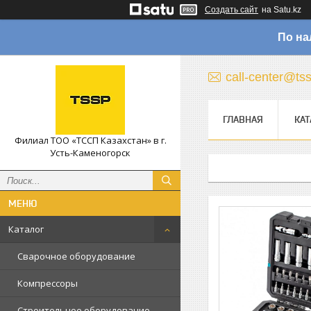
Создать сайт
на Satu.kz
По на
call-center@ts
ГЛАВНАЯ
КАТ
Филиал ТОО «ТССП Казахстан» в г.
Усть-Каменогорск
Каталог
Сварочное оборудование
Компрессоры
Строительное оборудование