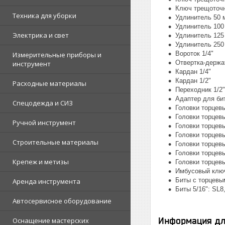
Ключ трещоточн
Техника для уборки
Удлинитель 50 
Удлинитель 100
Электрика и свет
Удлинитель 125
Удлинитель 250
Вороток 1/4"
Измерительные приборы и
Отвертка-держа
инструмент
Кардан 1/4"
Кардан 1/2"
Расходные материалы
Переходник 1/2"
Адаптер для бит 
Спецодежда и СИЗ
Головки торцевые 
Головки торцевы
Ручной инструмент
Головки торцевые
Головки торцевые 
Строительные материалы
Головки торцевы
Головки торцевы
Крепеж и метизы
Головки торцевы
Имбусовый ключ:
Биты с торцевым
Аренда инструмента
Биты 5/16": SL8
Автосервисное оборудование
Информация дл
Оснащение мастерских