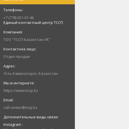
+7 (778) 021-01-46
Единый контактный центр ТССП
ТОО "ТССП Казахстан-УК"
Отдел продаж
Усть-Каменогорск, Казахстан
https://www.tssp.kz
call-center@tssp.kz
Instagram