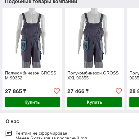
Подобные товары компании
Полукомбинезон GROSS
Полукомбинезон GROSS
Пол
M 90352
XXL 90355
903
27 865
27 466
28 
₸
₸
Купить
Купить
О нас
Рейтинг не сформирован
Менее 5 отзывов за последний год