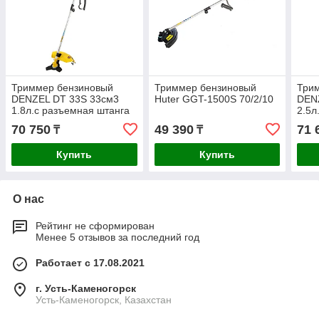
Триммер бензиновый
Триммер бензиновый
Три
DENZEL DT 33S 33см3
Huter GGT-1500S 70/2/10
DEN
1.8л.с разъемная штанга
2.5л
96223
штан
70 750
49 390
71 
₸
₸
Купить
Купить
О нас
Рейтинг не сформирован
Менее 5 отзывов за последний год
Работает с 17.08.2021
г. Усть-Каменогорск
Усть-Каменогорск, Казахстан