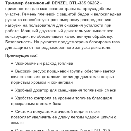
Триммер бензиновый DENZEL DTL-33S 96262
-
применяется для скашивания травы на приусадебном
участке. Ремень плечевой с защитой бедра и велосипедная
рукоятка способствуют равномерному распределению
нагрузки на пользователя для снижения усталости при
работе. Мощный двухтактный двигатель уменьшает вес
конструкции, но обеспечивает качественную обработку.
Безопасность. На рукоятке предусмотрена блокировка газа
для защиты от непреднамеренного запуска двигателя.
Преимущества:
Экономичный расход топлива
Высокий ресурс поршневой группы обеспечивается
качественными деталями: цилиндр двигателя покрыт
пористым хромом и хонингован
Удобный дозатор для смешивания топливной смеси
Удобство контроля за уровнем топлива благодаря
прозрачным стенкам бака
Система полуавтоматической подачи лески
позволяет увеличить ее длину легким ударом шпули о
землю
Ограничительный нож на кожухе Denzel DTL-33S