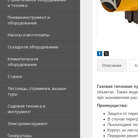
и техника
Пневмоинструмент и
оборудование
Насосы и мотопомпы
Складское оборудование
Климатическое
оборудование
Описание
Х
Станки
Газовая тепловая п
Лестницы, стремянки, вышки-
объектах. Также мод
туры
при экономичном расх
Садовая техника и
Преимущества:
инструмент
Защита от пере
В случае перег
Электроинструмент
Пьезоподжиг по
Корпус из листо
Генераторы
Передняя решет