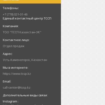
+7 (778) 021-01-46
Единый контактный центр ТССП
ТОО "ТССП Казахстан-УК"
Отдел продаж
Усть-Каменогорск, Казахстан
https://www.tssp.kz
call-center@tssp.kz
Instagram