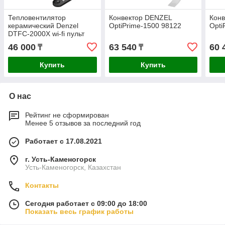
Тепловентилятор
Конвектор DENZEL
Кон
керамический Denzel
OptiPrime-1500 98122
Opti
DTFC-2000X wi-fi пульт
динамик 2кВт 96426
46 000
63 540
60 
₸
₸
Купить
Купить
О нас
Рейтинг не сформирован
Менее 5 отзывов за последний год
Работает с 17.08.2021
г. Усть-Каменогорск
Усть-Каменогорск, Казахстан
Контакты
Сегодня работает с 09:00 до 18:00
Показать весь график работы