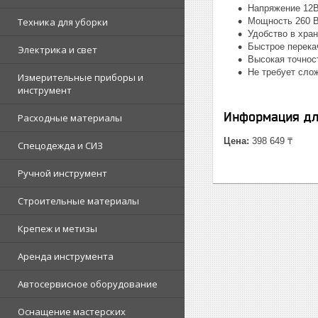
Напряжение 12
Техника для уборки
Мощность 260 
Удобство в хран
Быстрое перека
Электрика и свет
Высокая точнос
Не требует сло
Измерительные приборы и
инструмент
Информация дл
Расходные материалы
Цена:
398 649 ₸
Спецодежда и СИЗ
Ручной инструмент
Строительные материалы
Крепеж и метизы
Аренда инструмента
Автосервисное оборудование
Оснащение мастерских