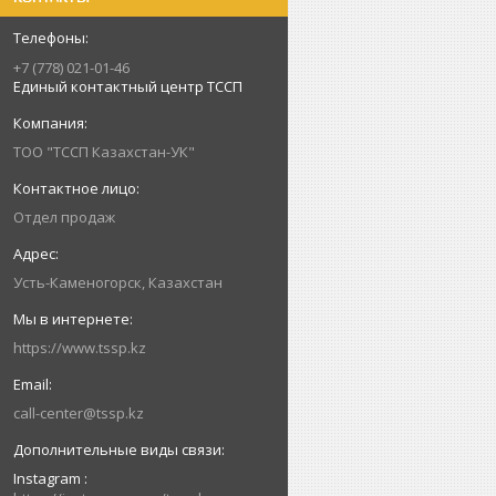
+7 (778) 021-01-46
Единый контактный центр ТССП
ТОО "ТССП Казахстан-УК"
Отдел продаж
Усть-Каменогорск, Казахстан
https://www.tssp.kz
call-center@tssp.kz
Instagram