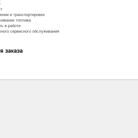
В
Вт
ении и транспортировке
чивание топлива
ть в работе
жного сервисного обслуживания
я заказа