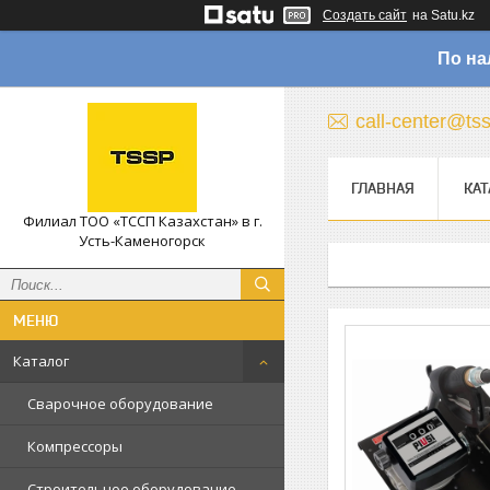
Создать сайт
на Satu.kz
По на
call-center@ts
ГЛАВНАЯ
КАТ
Филиал ТОО «ТССП Казахстан» в г.
Усть-Каменогорск
Каталог
Сварочное оборудование
Компрессоры
Строительное оборудование