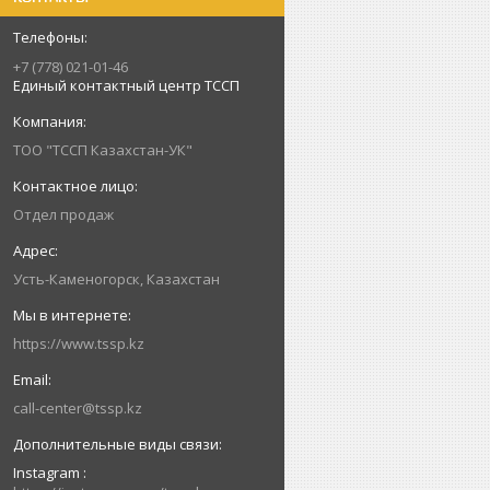
+7 (778) 021-01-46
Единый контактный центр ТССП
ТОО "ТССП Казахстан-УК"
Отдел продаж
Усть-Каменогорск, Казахстан
https://www.tssp.kz
call-center@tssp.kz
Instagram