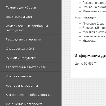
Резьба на входе
Техника для уборки
Резьба на выход
Материал изгот
Электрика и свет
Комплектация:
Пистолет 1 шт.
Измерительные приборы и
Z-образный шар
инструмент
Жесткая выпуск
3-лепестковое с
Расходные материалы
Упаковка.
Спецодежда и СИЗ
Информация дл
Ручной инструмент
Цена:
59 485 ₸
Строительные материалы
Крепеж и метизы
Аренда инструмента
Автосервисное оборудование
Оснащение мастерских