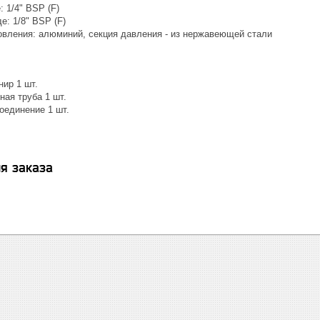
: 1/4" BSP (F)
е: 1/8" BSP (F)
овления: алюминий, секция давления - из нержавеющей стали
нир 1 шт.
ная труба 1 шт.
оединение 1 шт.
я заказа