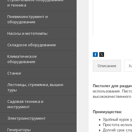
и техника
Пневмоинструмент и
оборудование
Насосы и мотопомпы
Складское оборудование
Климатическое
оборудование
Описание
Х
Станки
Лестницы, стремянки, вышки-
Пистолет для разда
туры
использования. Писто
высококачественного 
Садовая техника и
инструмент
Преимущества:
Электроинструмент
Удобный курок 
Простота испол
Генераторы
Долгий срок сл