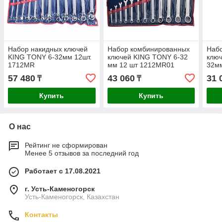
Набор накидных ключей
Набор комбинированных
Наб
KING TONY 6-32мм 12шт.
ключей KING TONY 6-32
ключ
1712MR
мм 12 шт 1212MR01
32мм
57 480
43 060
31 
₸
₸
Купить
Купить
О нас
Рейтинг не сформирован
Менее 5 отзывов за последний год
Работает с 17.08.2021
г. Усть-Каменогорск
Усть-Каменогорск, Казахстан
Контакты