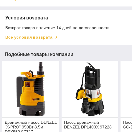
Условия возврата
Возврат товара в течение 14 дней по договоренности
Все условия возврата
Подобные товары компании
Дренажный насос DENZEL
Насос дренажный
Насо
"X-PRO" 950Вт 8.5м
DENZEL DP1400X 97228
GC-
DPХ950 97227