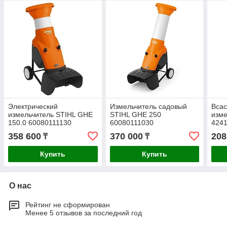
Электрический
Измельчитель садовый
Вса
измельчитель STIHL GHE
STIHL GHE 250
изме
150.0 60080111130
60080111030
424
358 600
370 000
208
₸
₸
Купить
Купить
О нас
Рейтинг не сформирован
Менее 5 отзывов за последний год