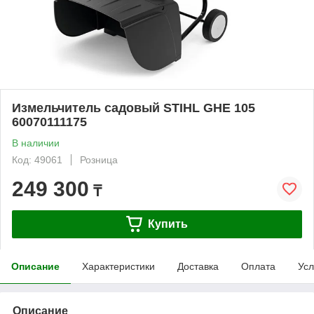
Измельчитель садовый STIHL GHE 105
60070111175
В наличии
Код: 49061
Розница
249 300
₸
Купить
Описание
Характеристики
Доставка
Оплата
Усл
Описание