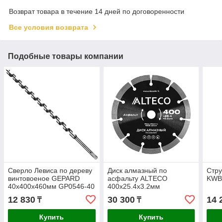
Возврат товара в течение 14 дней по договоренности
Все условия возврата
Подобные товары компании
Сверло Левиса по дереву
Диск алмазный по
Стру
винтовоеное GEPARD
асфальту ALTECO
KWB
40x400x460мм GP0546-40
400x25.4x3.2мм
12 830
30 300
14 
₸
₸
Купить
Купить