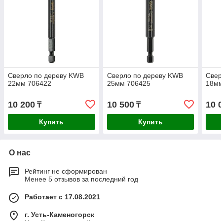
Сверло по дереву KWB
Сверло по дереву KWB
Све
22мм 706422
25мм 706425
18м
10 200
10 500
10 
₸
₸
Купить
Купить
О нас
Рейтинг не сформирован
Менее 5 отзывов за последний год
Работает с 17.08.2021
г. Усть-Каменогорск