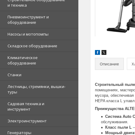
и техника
Пневмоинструмент и
оборудование
Насосы и мотопомпы
Складское оборудование
Климатическое
оборудование
Описание
Х
Станки
Строительный пылес
Лестницы, стремянки, вышки-
помещениях, мастерс
туры
мусора, обеспечивая
HEPA класса L улавл
Садовая техника и
инструмент
Преимущества ALTE
Система Auto C
Электроинструмент
обслуживания.
Класс пыли L
—
Генераторы
Мощный двигат