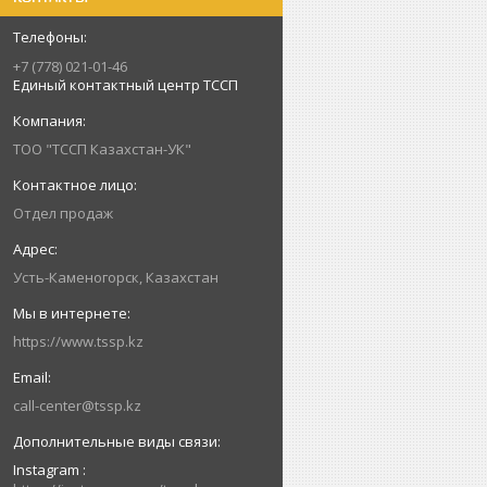
+7 (778) 021-01-46
Единый контактный центр ТССП
ТОО "ТССП Казахстан-УК"
Отдел продаж
Усть-Каменогорск, Казахстан
https://www.tssp.kz
call-center@tssp.kz
Instagram