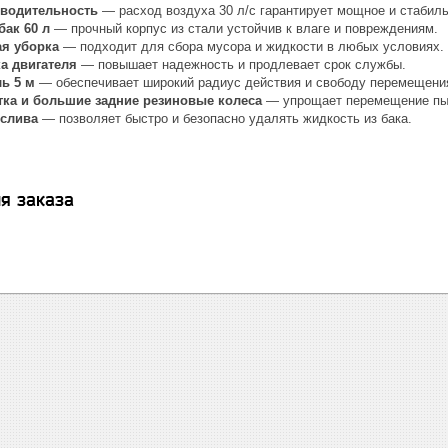
водительность
— расход воздуха 30 л/с гарантирует мощное и стабил
бак 60 л
— прочный корпус из стали устойчив к влаге и повреждениям.
ая уборка
— подходит для сбора мусора и жидкости в любых условиях.
а двигателя
— повышает надежность и продлевает срок службы.
ь 5 м
— обеспечивает широкий радиус действия и свободу перемещени
тка и большие задние резиновые колеса
— упрощает перемещение пыл
 слива
— позволяет быстро и безопасно удалять жидкость из бака.
я заказа