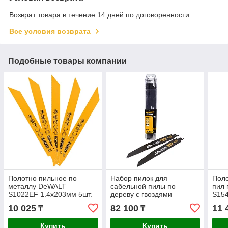
Возврат товара в течение 14 дней по договоренности
Все условия возврата
Подобные товары компании
Полотно пильное по
Набор пилок для
Поло
металлу DeWALT
сабельной пилы по
пил 
S1022EF 1.4х203мм 5шт.
дереву с гвоздями
S15
DT2354-QZ
DeWALT 25шт. DT2491-QZ
10 025
82 100
11 
₸
₸
Купить
Купить