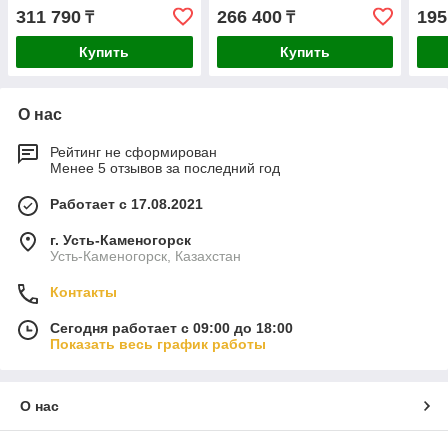
400 Professional
BITURBO Solo
1050
311 790
266 400
195
₸
₸
06019K0020
06016B5000
BIT
060
Купить
Купить
О нас
Рейтинг не сформирован
Менее 5 отзывов за последний год
Работает с 17.08.2021
г. Усть-Каменогорск
Усть-Каменогорск, Казахстан
Контакты
Сегодня работает с 09:00 до 18:00
Показать весь график работы
О нас