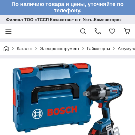
По наличию товара и цены, уточняйте по
телефону.
Филиал ТОО «ТССП Казахстан» в г. Усть-Каменогорск
Каталог
Электроинструмент
Гайковерты
Аккумул