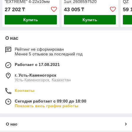
"EXTREME" 4-22х10мм
1шт. 2608597520
QZ
DT90246-QZ
27 202
43 005
59 
₸
₸
Купить
Купить
О нас
Рейтинг не сформирован
Менее 5 отзывов за последний год
Работает с 17.08.2021
г. Усть-Каменогорск
Усть-Каменогорск, Казахстан
Контакты
Сегодня работает с 09:00 до 18:00
Показать весь график работы
О нас