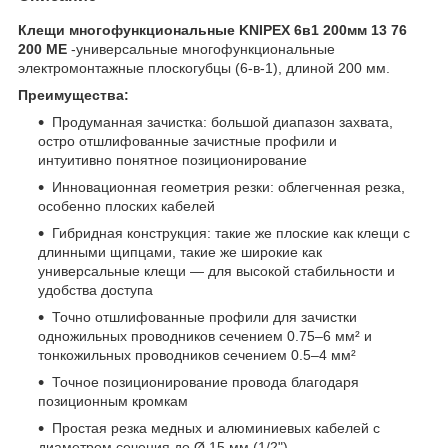
Клещи многофункциональные KNIPEX 6в1 200мм 13 76
200 ME
-универсальные многофункциональные
электромонтажные плоскогубцы (6-в-1), длиной 200 мм.
Преимущества:
Продуманная зачистка: большой диапазон захвата,
остро отшлифованные зачистные профили и
интуитивно понятное позиционирование
Инновационная геометрия резки: облегченная резка,
особенно плоских кабелей
Гибридная конструкция: такие же плоские как клещи с
длинными щипцами, такие же широкие как
универсальные клещи — для высокой стабильности и
удобства доступа
Точно отшлифованные профили для зачистки
одножильных проводников сечением 0.75–6 мм² и
тонкожильных проводников сечением 0.5–4 мм²
Точное позиционирование провода благодаря
позиционным кромкам
Простая резка медных и алюминиевых кабелей с
диаметром сечения до Ø 15 мм (1/2")