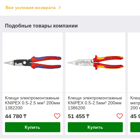
Все условия возврата
Подобные товары компании
Клещи электромонтажные
Клещи электромонтажные
Кле
KNIPEX 0.5-2.5 мм² 200мм
KNIPEX 0.5-2.5мм² 200мм
метр
1382200
1386200
200 
44 780
51 455
45 
₸
₸
Купить
Купить