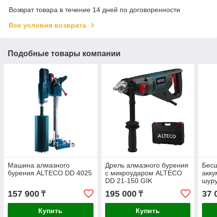
Возврат товара в течение 14 дней по договоренности
Все условия возврата
Подобные товары компании
Машина алмазного
Дрель алмазного бурения
Бес
бурения ALTECO DD 4025
с микроударом ALTECO
акку
DD 21-150 GIK
шур
21-4
157 900
195 000
37 
₸
₸
Купить
Купить