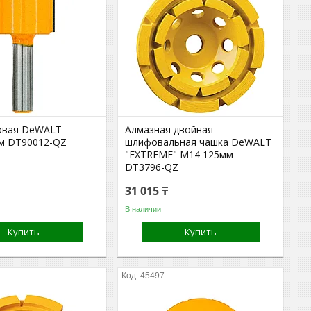
овая DeWALT
Алмазная двойная
м DT90012-QZ
шлифовальная чашка DeWALT
"EXTREME" М14 125мм
DT3796-QZ
31 015 ₸
В наличии
Купить
Купить
45497