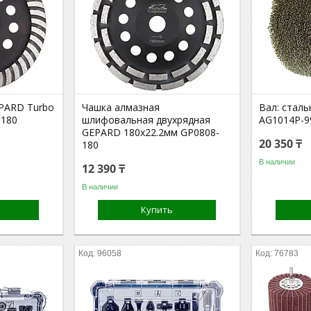
PARD Turbo
Чашка алмазная
Вал: сталь
-180
шлифовальная двухрядная
AG1014P-9
GEPARD 180x22.2мм GP0808-
20 350 ₸
180
В наличии
12 390 ₸
В наличии
Купить
96058
76783