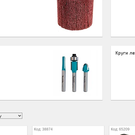
Круги ле
38874
65209