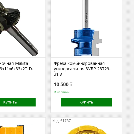
мочная Makita
Фреза комбинированная
23х11х6х33х2Т D-
универсальная ЗУБР 28729-
31.8
10 500 ₸
В наличии
Купить
Купить
61737