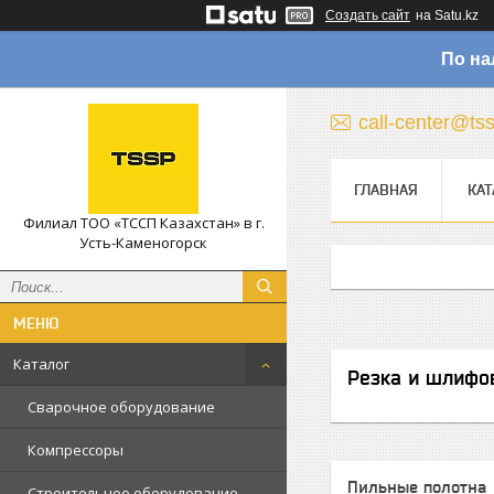
Создать сайт
на Satu.kz
По на
call-center@ts
ГЛАВНАЯ
КАТ
Филиал ТОО «ТССП Казахстан» в г.
Усть-Каменогорск
Каталог
Резка и шлифо
Сварочное оборудование
Компрессоры
Пильные полотна
Строительное оборудование