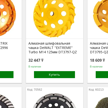
TRIX
Алмазная шлифовальная
Алмазная 
72996
чашка DeWALT "EXTREME"
чашка De
Turbo М14 125мм DT3797-QZ
DT3795-Q
32 447 ₸
18 609 ₸
В наличии
В наличии
Купить
70562
60213