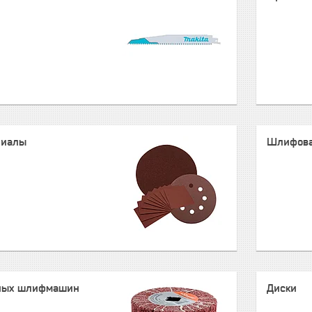
риалы
Шлифова
ных шлифмашин
Диски