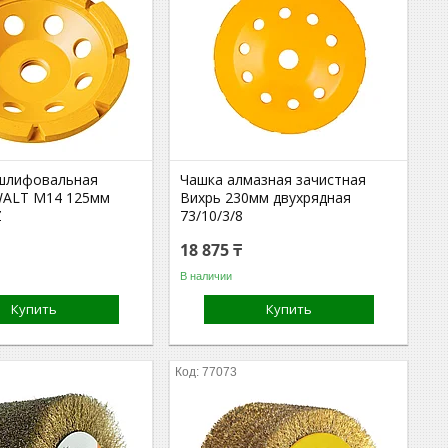
шлифовальная
Чашка алмазная зачистная
WALT М14 125мм
Вихрь 230мм двухрядная
Z
73/10/3/8
18 875 ₸
В наличии
Купить
Купить
77073