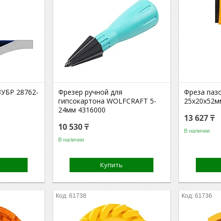
ЗУБР 28762-
Фрезер ручной для
Фреза паз
гипсокартона WOLFCRAFT 5-
25x20x52м
24мм 4316000
13 627 ₸
10 530 ₸
В наличии
В наличии
Купить
61738
61736