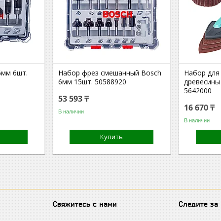
6мм 6шт.
Набор фрез смешанный Bosch
Набор для
6мм 15шт. 50588920
древесины
5642000
53 593 ₸
16 670 ₸
В наличии
В наличии
Купить
Свяжитесь с нами
Следите за