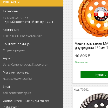
КОНТАКТЫ
+7 (778) 021-01-46
Единый контактный центр ТССП
ТОО "ТССП Казахстан-УК"
Чашка алмазная MA
двухрядная 150мм 
Отдел продаж
10 896 ₸
В наличии
Усть-Каменогорск, Казахстан
Купить
https://www.tssp.kz
70561
call-center@tssp.kz
Instagram