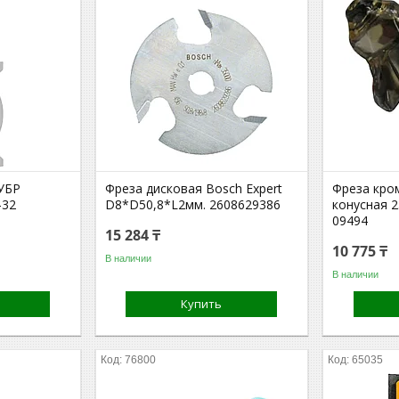
УБР
Фреза дисковая Bosch Expert
Фреза кро
-32
D8*D50,8*L2мм. 2608629386
конусная 
09494
15 284 ₸
10 775 ₸
В наличии
В наличии
Купить
76800
65035