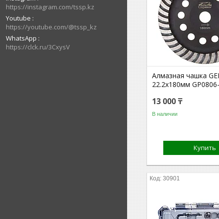
https://instagram.com/tssp.kz
Youtube
https://youtube.com/@tssp_kz
WhatsApp
https://clck.ru/3CxysV
Алмазная чашка GE
22.2х180мм GP0806
13 000 ₸
В наличии
Купить
30901