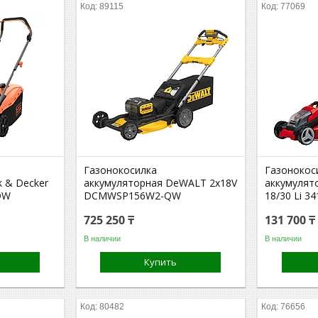
89115
77069
Газонокосилка
Газонокос
k & Decker
аккумуляторная DeWALT 2х18V
аккумулято
QW
DCMWSP156W2-QW
18/30 Li 3
725 250 ₸
131 700 ₸
В наличии
В наличии
Купить
80482
76656