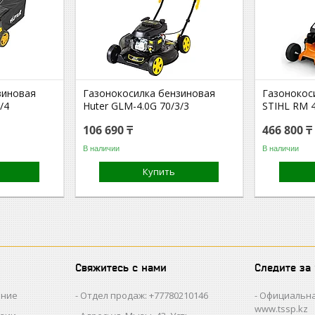
зиновая
Газонокосилка бензиновая
Газонокос
/4
Huter GLM-4.0G 70/3/3
STIHL RM 
106 690 ₸
466 800 ₸
В наличии
В наличии
Купить
Свяжитесь с нами
Следите за
ание
Отдел продаж: +77780210146
Официальна
www.tssp.kz