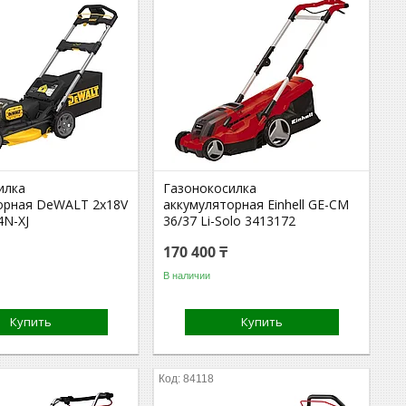
илка
Газонокосилка
орная DeWALT 2х18V
аккумуляторная Einhell GE-CM
N-XJ
36/37 Li-Solo 3413172
170 400 ₸
В наличии
Купить
Купить
84118