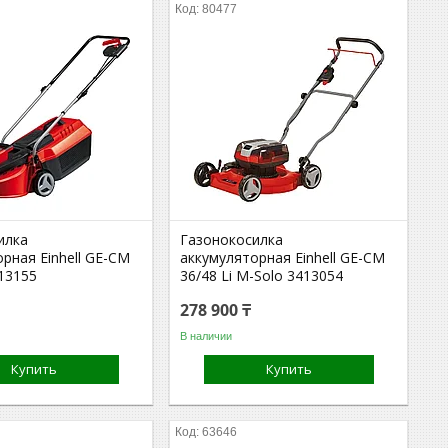
80477
илка
Газонокосилка
рная Einhell GE-CM
аккумуляторная Einhell GE-CM
413155
36/48 Li M-Solo 3413054
278 900 ₸
В наличии
Купить
Купить
63646