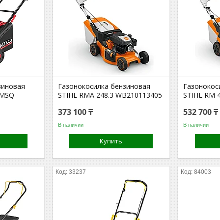
зиновая
Газонокосилка бензиновая
Газонокос
 MSQ
STIHL RMA 248.3 WB210113405
STIHL RM 
373 100 ₸
532 700 ₸
В наличии
В наличии
Купить
33237
84003