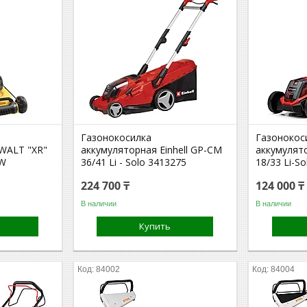
Газонокосилка
Газонокос
WALT "XR"
аккумуляторная Einhell GP-CM
аккумулято
QW
36/41 Li - Solo 3413275
18/33 Li-S
224 700 ₸
124 000 ₸
В наличии
В наличии
Купить
84002
84004