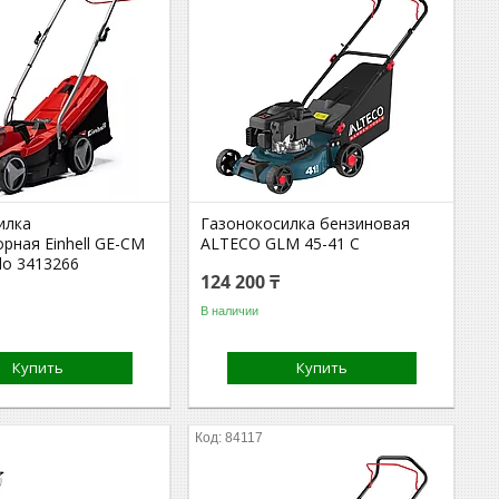
илка
Газонокосилка бензиновая
рная Einhell GE-CM
ALTECO GLM 45-41 C
olo 3413266
124 200 ₸
В наличии
Купить
Купить
84117