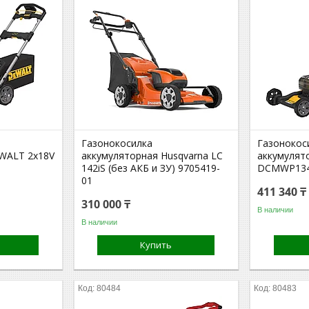
Газонокосилка
Газонокос
WALT 2х18V
аккумуляторная Husqvarna LC
аккумулят
142iS (без АКБ и ЗУ) 9705419-
DCMWP134
01
411 340 ₸
310 000 ₸
В наличии
В наличии
Купить
80484
80483