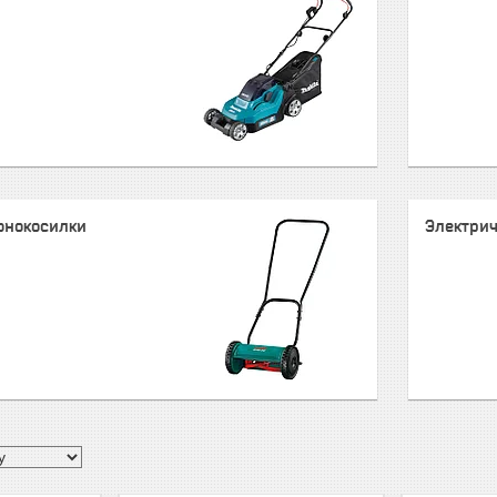
онокосилки
Электрич