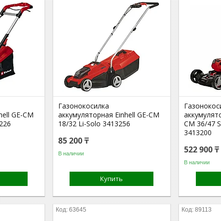
Газонокосилка
Газонокос
hell GE-CM
аккумуляторная Einhell GE-CM
аккумулято
3226
18/32 Li-Solo 3413256
CM 36/47 S
3413200
85 200 ₸
522 900 ₸
В наличии
В наличии
Купить
63645
89113