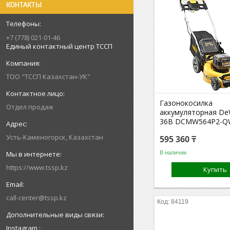
КОНТАКТЫ
+7 (778) 021-01-46
Единый контактный центр ТССП
ТОО "ТССП Казахстан-УК"
Газонокосилка
Отдел продаж
аккумуляторная De
36В DCMW564P2-
Усть-Каменогорск, Казахстан
595 360 ₸
В наличии
https://www.tssp.kz
Купить
call-center@tssp.kz
84119
Instagram