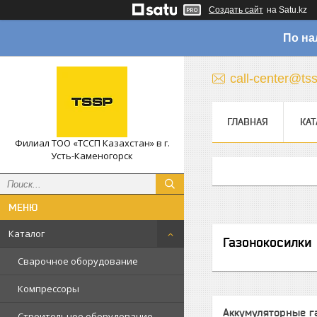
Создать сайт
на Satu.kz
По на
call-center@ts
ГЛАВНАЯ
КАТ
Филиал ТОО «ТССП Казахстан» в г.
Усть-Каменогорск
Каталог
Газонокосилки
Сварочное оборудование
Компрессоры
Аккумуляторные г
Строительное оборудование