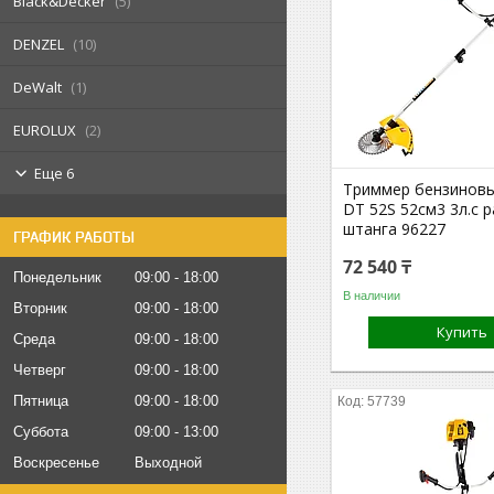
Black&Decker
5
DENZEL
10
DeWalt
1
EUROLUX
2
Еще 6
Триммер бензинов
DT 52S 52см3 3л.с 
штанга 96227
ГРАФИК РАБОТЫ
72 540 ₸
Понедельник
09:00
18:00
В наличии
Вторник
09:00
18:00
Купить
Среда
09:00
18:00
Четверг
09:00
18:00
Пятница
09:00
18:00
57739
Суббота
09:00
13:00
Воскресенье
Выходной