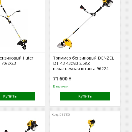
ензиновый Huter
Триммер бензиновый DENZEL
 70/2/23
DT 43 43см3 2.5л.с
неразъемная штанга 96224
71 600 ₸
В наличии
Купить
Купить
57735