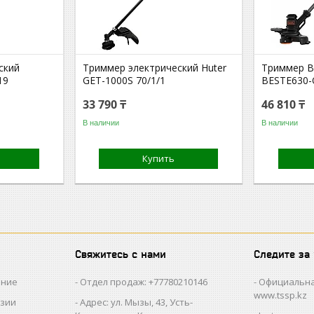
ский
Триммер электрический Huter
Триммер B
19
GЕТ-1000S 70/1/1
BESTE630-
33 790 ₸
46 810 ₸
В наличии
В наличии
Купить
Свяжитесь с нами
Следите за
ание
Отдел продаж: +77780210146
Официальна
www.tssp.kz
нзии
Адрес: ул. Мызы, 43, Усть-