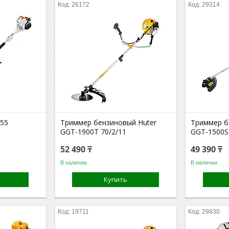
26172
29314
 55
Триммер бензиновый Huter
Триммер б
GGT-1900T 70/2/11
GGT-1500S
52 490 ₸
49 390 ₸
В наличии
В наличии
Купить
19711
29830