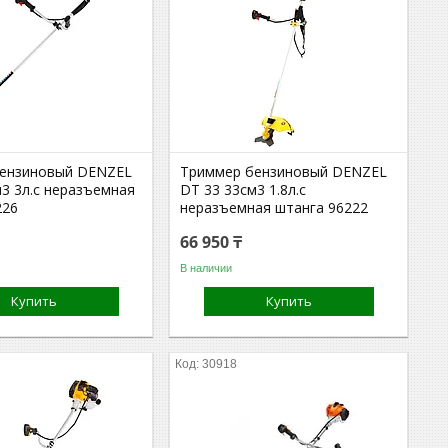
ензиновый DENZEL
Триммер бензиновый DENZEL
м3 3л.с неразъемная
DT 33 33см3 1.8л.с
226
неразъемная штанга 96222
66 950 ₸
В наличии
Купить
Купить
30918