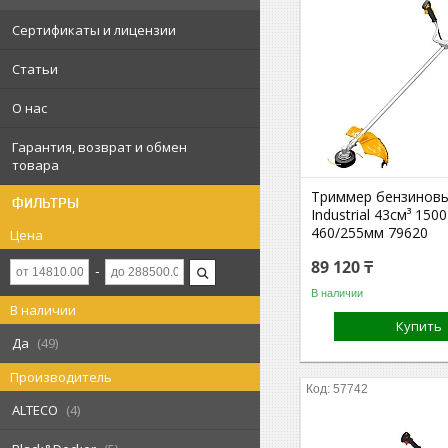
Сертификаты и лицензии
Статьи
О нас
Гарантия, возврат и обмен
товара
Триммер бензинов
ФИЛЬТРЫ
Industrial 43см³ 150
460/255мм 79620
Цена
89 120 ₸
В наличии
В наличии
Купить
Да
49
Производитель
57742
ALTECO
4