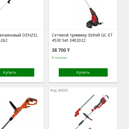
ензиновый DENZEL
Сетевой триммер Einhell GC-ET
6262
4530 Set 3402022
38 700 ₸
В наличии
Купить
Купить
80502