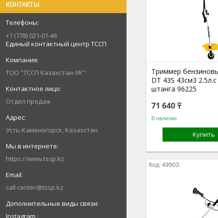
КОНТАКТЫ
+7 (778) 021-01-46
Единый контактный центр ТССП
Триммер бензинов
ТОО "ТССП Казахстан-УК"
DT 43S 43см3 2.5л.
штанга 96225
Отдел продаж
71 640 ₸
В наличии
Усть-Каменогорск, Казахстан
Купить
https://www.tssp.kz
49903
call-center@tssp.kz
Instagram