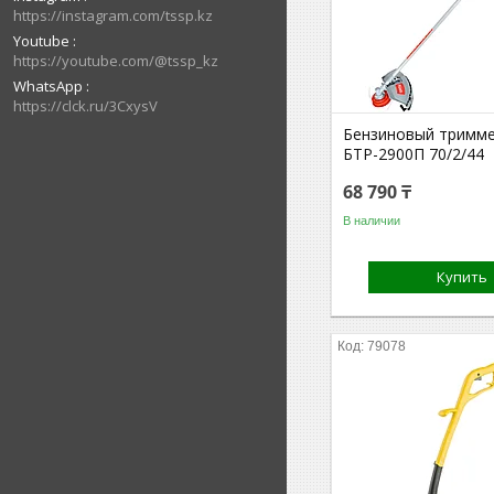
https://instagram.com/tssp.kz
Youtube
https://youtube.com/@tssp_kz
WhatsApp
https://clck.ru/3CxysV
Бензиновый тримме
БТР-2900П 70/2/44
68 790 ₸
В наличии
Купить
79078