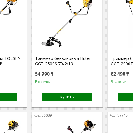
ый TOLSEN
Триммер бензиновый Huter
Триммер б
0Вт
GGT-2500S 70/2/13
GGT-2900T
54 990 ₸
62 490 ₸
В наличии
В наличии
Купить
80689
57740