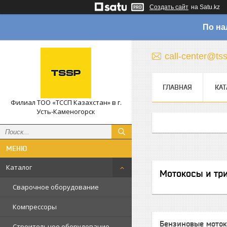
Создать сайт
на Satu.kz
По на
call-center@ts
ГЛАВНАЯ
КАТ
Филиал ТОО «ТССП Казахстан» в г.
Усть-Каменогорск
Каталог
Мотокосы и тр
Сварочное оборудование
Компрессоры
Бензиновые мото
Строительное оборудование