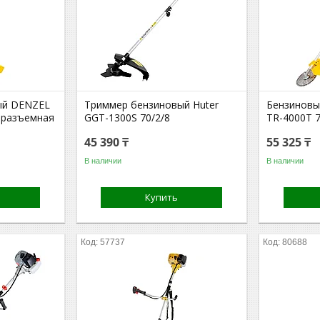
ый DENZEL
Триммер бензиновый Huter
Бензиновы
с разъемная
GGT-1300S 70/2/8
TR-4000T 7
45 390 ₸
55 325 ₸
В наличии
В наличии
Купить
57737
80688