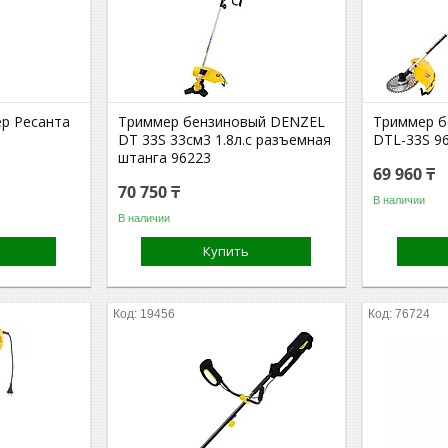
р Ресанта
Триммер бензиновый DENZEL
Триммер б
DT 33S 33см3 1.8л.с разъемная
DTL-33S 9
штанга 96223
69 960 ₸
70 750 ₸
В наличии
В наличии
Купить
19456
76724