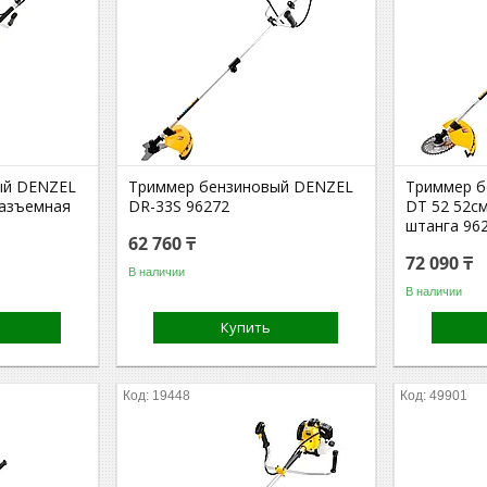
ый DENZEL
Триммер бензиновый DENZEL
Триммер б
разъемная
DR-33S 96272
DT 52 52с
штанга 96
62 760 ₸
72 090 ₸
В наличии
В наличии
Купить
19448
49901