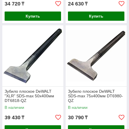
34 720
24 630
₸
₸
Купить
Купить
Зубило плоское DeWALT
Зубило плоское DeWALT
"XLR" SDS-max 50х400мм
SDS-max 75х400мм DT6980-
DT6818-QZ
QZ
В наличии
В наличии
39 430
30 790
₸
₸