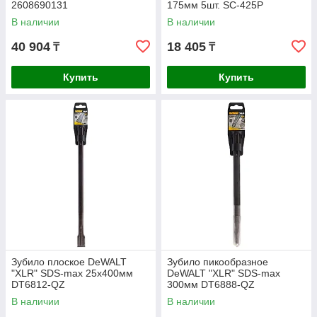
2608690131
175мм 5шт. SC-425P
В наличии
В наличии
40 904
18 405
₸
₸
Купить
Купить
Зубило плоское DeWALT
Зубило пикообразное
"XLR" SDS-max 25х400мм
DeWALT "XLR" SDS-max
DT6812-QZ
300мм DT6888-QZ
В наличии
В наличии