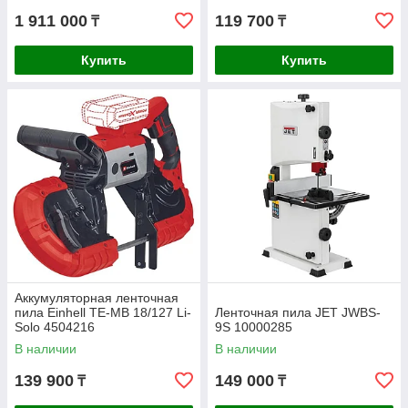
1 911 000
119 700
₸
₸
Купить
Купить
Аккумуляторная ленточная
пила Einhell TE-MB 18/127 Li-
Ленточная пила JET JWBS-
Solo 4504216
9S 10000285
В наличии
В наличии
139 900
149 000
₸
₸