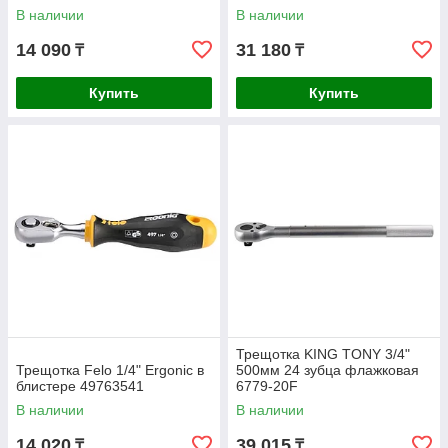
В наличии
В наличии
14 090
31 180
₸
₸
Купить
Купить
Трещотка KING TONY 3/4"
Трещотка Felo 1/4" Ergonic в
500мм 24 зубца флажковая
блистере 49763541
6779-20F
В наличии
В наличии
14 020
39 015
₸
₸