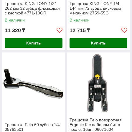
Трещотка KING TONY 1/2"
Трещотка KING TONY 1/4
262 мм 32 зубца флажковая
144 мм 72 зубца дисковый
с кнопкой 4771-10GR
механизм 2759-55G
В наличии
В наличии
11 320
12 715
₸
₸
Купить
Купить
Трещотка Felo поворотная
Трещотка Felo 60 зубьев 1/4"
Ergonic K с набором бит в
05763501
чехле, 16шт. 06071604