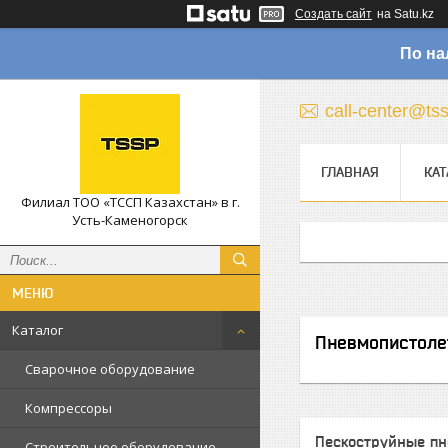
Создать сайт
на Satu.kz
По на
call-center@ts
ГЛАВНАЯ
КАТ
Филиал ТОО «ТССП Казахстан» в г.
Усть-Каменогорск
Каталог
Пневмопистоле
Сварочное оборудование
Компрессоры
Пескоструйные п
Строительное оборудование