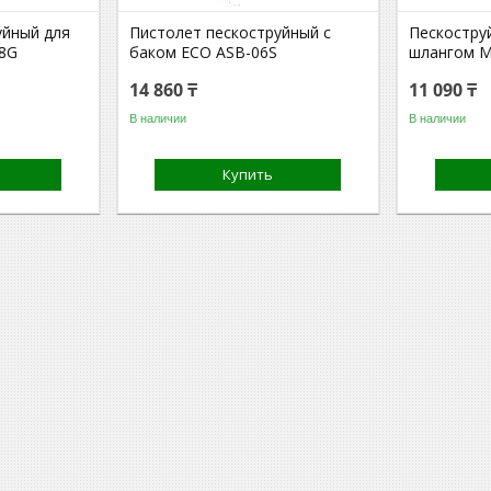
уйный для
Пистолет пескоструйный с
Пескостру
28G
баком ECO ASB-06S
шлангом M
14 860 ₸
11 090 ₸
В наличии
В наличии
Купить