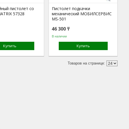
йный пистолет со
Пистолет подкачки
ATRIX 57328
механический МОБИЛСЕРВИС
MS-501
46 300 ₸
В наличии
Купить
Купить